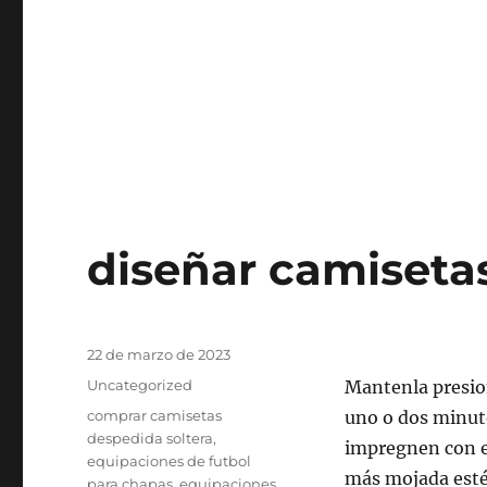
diseñar camisetas
Publicado
22 de marzo de 2023
el
Categorías
Uncategorized
Mantenla presion
Etiquetas
comprar camisetas
uno o dos minuto
despedida soltera
,
impregnen con e
equipaciones de futbol
más mojada esté,
para chapas
,
equipaciones