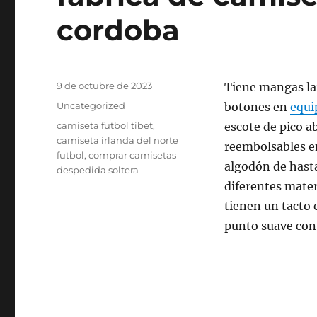
cordoba
Publicado
9 de octubre de 2023
Tiene mangas lar
el
Categorías
Uncategorized
botones en
equi
Etiquetas
camiseta futbol tibet
,
escote de pico a
camiseta irlanda del norte
reembolsables e
futbol
,
comprar camisetas
algodón de hast
despedida soltera
diferentes mater
tienen un tacto 
punto suave con