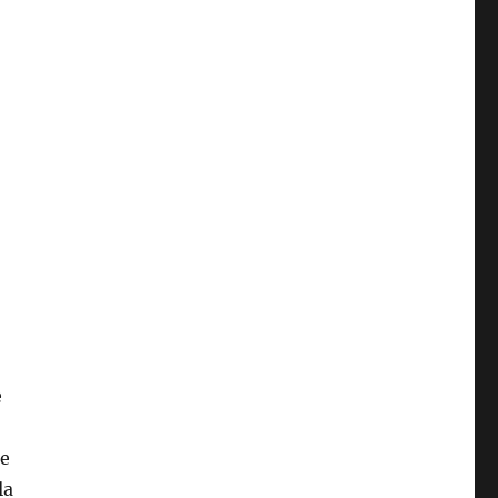
e
re
la