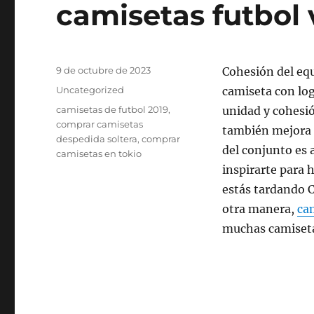
camisetas futbol 
Publicado
9 de octubre de 2023
Cohesión del equ
el
Categorías
Uncategorized
camiseta con lo
Etiquetas
camisetas de futbol 2019
,
unidad y cohesi
comprar camisetas
también mejora l
despedida soltera
,
comprar
del conjunto es 
camisetas en tokio
inspirarte para 
estás tardando 
otra manera,
ca
muchas camiset