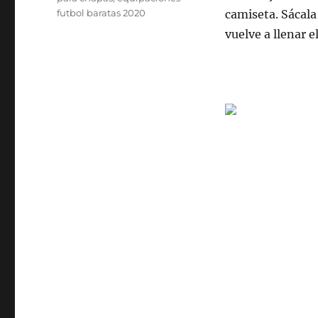
futbol baratas 2020
camiseta. Sácala
vuelve a llenar e