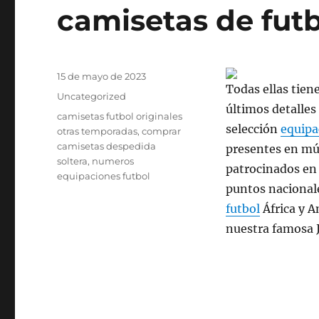
camisetas de fut
Publicado
15 de mayo de 2023
Todas ellas tien
el
Categorías
Uncategorized
últimos detalles
Etiquetas
camisetas futbol originales
selección
equipa
otras temporadas
,
comprar
camisetas despedida
presentes en mú
soltera
,
numeros
patrocinados en e
equipaciones futbol
puntos nacionale
futbol
África y A
nuestra famosa J