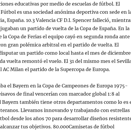
uciones educativas por medio de escuelas de fútbol. El
 Fútbol es una sociedad anónima deportiva con sede en l
a, España. 10.3 Valencia CF D.I. Spencer falleció, mientra
ugaban un partido de vuelta de la Copa de España. En la
e la Copa de Ferias el equipo cayó en segunda ronda ante
on gran polémica arbitral en el partido de vuelta. El
isputar un partido como local hasta el mes de diciembre
da vuelta remontó el vuelo. El 31 del mismo mes el Sevill
al AC Milan el partido de la Supercopa de Europa.
aba el Bayern en la Copa de Campeones de Europa 1975-
seisavos de final vencerían con marcador global 1:8 al
l Bayern también tiene otros departamentos como lo es 
eteranos. Llevamos innovando y trabajando con estrellas
tbol desde los años 70 para desarrollar diseños resistent
alcanzar tus objetivos. 80.000Camisetas de fútbol