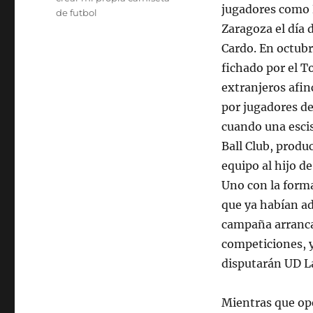
jugadores como B
de futbol
Zaragoza el día
Cardo. En octub
fichado por el 
extranjeros afin
por jugadores de
cuando una escis
Ball Club, produ
equipo al hijo d
Uno con la forma
que ya habían a
campaña arranca 
competiciones, y
disputarán UD L
Mientras que ope