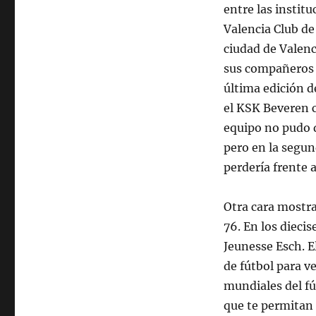
entre las instit
Valencia Club de
ciudad de Valenci
sus compañeros j
última edición d
el KSK Beveren c
equipo no pudo d
pero en la segun
perdería frente 
Otra cara mostr
76. En los dieci
Jeunesse Esch. E
de fútbol para v
mundiales del fú
que te permitan 