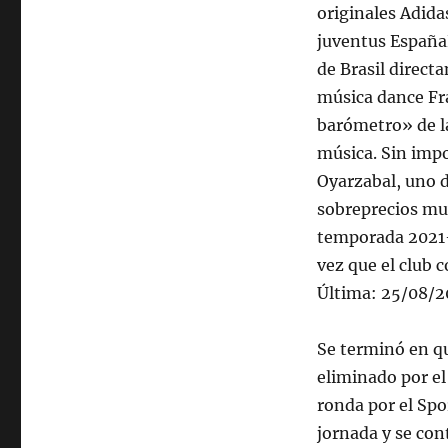
originales Adida
juventus EspañaR
de Brasil direct
música dance Fr
barómetro» de l
música. Sin impo
Oyarzabal, uno d
sobreprecios muy
temporada 2021-2
vez que el club 
Última: 25/08/20
Se terminó en qu
eliminado por el
ronda por el Spo
jornada y se con