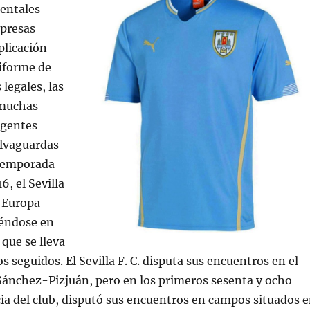
entales
mpresas
plicación
niforme de
 legales, las
 muchas
gentes
alvaguardas
 temporada
6, el Sevilla
a Europa
iéndose en
 que se lleva
os seguidos. El Sevilla F. C. disputa sus encuentros en el
ánchez-Pizjuán, pero en los primeros sesenta y ocho
ia del club, disputó sus encuentros en campos situados 