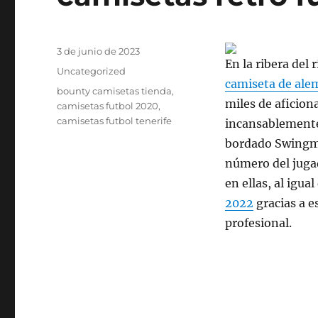
Publicado
3 de junio de 2023
En la ribera del
el
Categorías
Uncategorized
camiseta de ale
Etiquetas
bounty camisetas tienda
,
miles de aficion
camisetas futbol 2020
,
camisetas futbol tenerife
incansablemente.
bordado Swingma
número del juga
en ellas, al igua
2022
gracias a e
profesional.