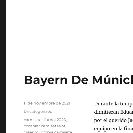
Bayern De Múnic
Publicado
11 de noviembre de 2021
Durante la temp
el
Categorías
Uncategorized
dimitieran Eduar
Etiquetas
camisetas futbol 2020
,
por el querido J
comprar camisetas ot
,
equipo en la fin
crear mi propia camiseta