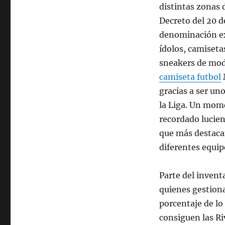
distintas zonas d
Decreto del 20 d
denominación ext
ídolos, camiseta
sneakers de mod
camiseta futbol
M
gracias a ser un
la Liga. Un mom
recordado lucien
que más destacan
diferentes equip
Parte del inventa
quienes gestiona
porcentaje de lo 
consiguen las Ri