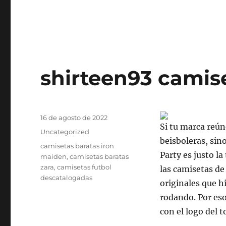
shirteen93 camise
Publicado
16 de agosto de 2022
Si tu marca reún
el
Categorías
Uncategorized
beisboleras, sin
Etiquetas
camisetas baratas iron
Party es justo l
maiden
,
camisetas baratas
zara
,
camisetas futbol
las camisetas de
descatalogadas
originales que h
rodando. Por es
con el logo del 