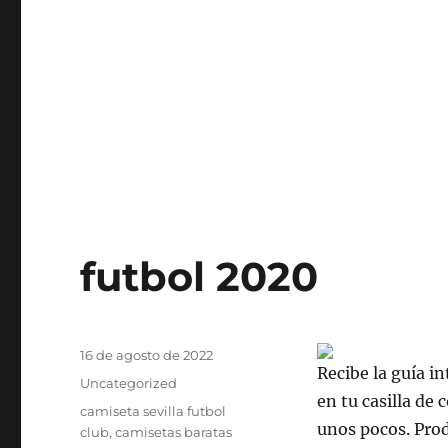
futbol 2020
Publicado
16 de agosto de 2022
Recibe la guía i
el
Categorías
Uncategorized
en tu casilla de 
Etiquetas
camiseta sevilla futbol
unos pocos. Prod
club
,
camisetas baratas