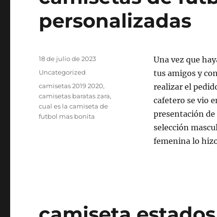
personalizadas
Publicado
18 de julio de 2023
Una vez que haya
el
Categorías
Uncategorized
tus amigos y con
Etiquetas
camisetas 2019 2020
,
realizar el pedid
camisetas baratas zara
,
cafetero se vio 
cual es la camiseta de
presentación de 
futbol mas bonita
selección mascul
femenina lo hizo
camiseta estados