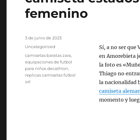
femenino
Publicado
3 de junio de 2023
el
Categorías
Uncategorized
Sí, a no ser que
Etiquetas
camisetas baratas zara
,
en Amorebieta je
equipaciones de futbol
la foto es «Muñ
para niños decathlon
,
Thiago no entrar
replicas camisetas futbol
xxl
la nacionalidad b
camiseta aleman
momento y luego 