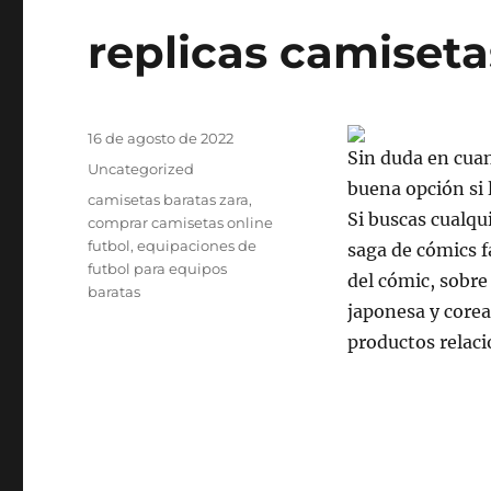
replicas camiset
Publicado
16 de agosto de 2022
Sin duda en cuan
el
Categorías
Uncategorized
buena opción si 
Etiquetas
camisetas baratas zara
,
Si buscas cualq
comprar camisetas online
futbol
,
equipaciones de
saga de cómics f
futbol para equipos
del cómic, sobre
baratas
japonesa y corea
productos relac