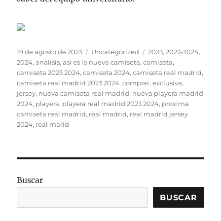
Publicado
Categorías
Etiquetas
19 de agosto de 2023
Uncategorized
2023
,
2023-2024
,
el
2024
,
analisis
,
asi es la nueva camiseta
,
camiseta
,
camiseta 2023 2024
,
camiseta 2024
,
camiseta real madrid
,
camiseta real madrid 2023 2024
,
comprar
,
exclusiva
,
jersey
,
nueva camiseta real madrid
,
nueva playera madrid
2024
,
playera
,
playera real madrid 2023 2024
,
proxima
camiseta real madrid
,
real madrid
,
real madrid jersey
2024
,
real marid
Buscar
BUSCAR