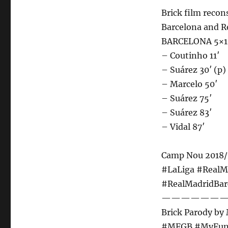
Brick film recon
Barcelona and R
BARCELONA 5×1
– Coutinho 11′
– Suárez 30′ (p)
– Marcelo 50′
– Suárez 75′
– Suárez 83′
– Vidal 87′
Camp Nou 2018/
#LaLiga #RealM
#RealMadridBar
———————
Brick Parody b
#MFGB #MyFun