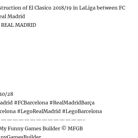
struction of El Clasico 2018/19 in LaLiga between FC
eal Madrid
 REAL MADRID
10/28
adrid #FCBarcelona #RealMadridBarça
celona #LegoRealMadrid #LegoBarcelona
——————————————-
y My Funny Games Builder © MFGB
nyGamesBuilder