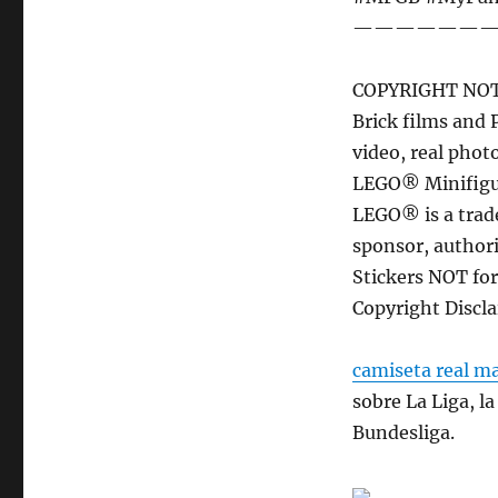
———————
COPYRIGHT NOT
Brick films and 
video, real phot
LEGO® Minifigur
LEGO® is a trad
sponsor, authori
Stickers NOT for
Copyright Discl
camiseta real m
sobre La Liga, la
Bundesliga.