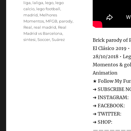
liga
,
laliga
,
lego
,
lego
calcio
,
lego football
,
madrid
,
Melhores
Momentos
,
MFGB
,
parody
,
Real
,
real madrid
,
Real
Madrid vs Barcelona
,
sintesi
,
Soccer
,
Suárez
Brick parody of 
El Clásico 2019 •
28/10/2018 • Le
Momentos & gole
Animation
★ Follow My Fun
➜ SUBSCRIBE 
➜ INSTAGRAM:
➜ FACEBOOK:
➜ TWITTER:
➜ SHOP:
———————