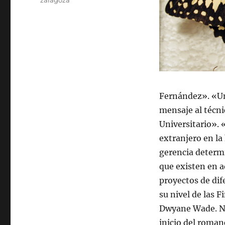
zaragoza
Fernández». «Un
mensaje al técn
Universitario».
extranjero en la
gerencia determ
que existen en a
proyectos de dif
su nivel de las
Dwyane Wade. Not
inicio del romanc