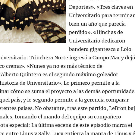
Deportes». «Tres claves en
Universitario para terminar
bien un año que parecía
perdido». «Hinchas de
Universitario dedicaron
bandera gigantesca a Lolo
iversitario: Trinchera Norte ingresó a Campo Mar y dej
ico crema». «Nunes ya no es más técnico de
 «Alberto Quintero es el segundo máximo goleador
 historia de Universitario». Lo primero permite a la
inar cómo se suma el proyecto a las demás oportunidade
quel país, y lo segundo permite a la gerencia comparar
erentes países. No obstante, tras este partido, LeBron ba
 Finales, tomando el mando del equipo su compañero
a especial: La última escena de este episodio marca el
e entre Linus y Sally. Lucy entierra la manta de Linus y é