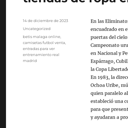
Publicado
14 de diciembre de 2023
En las Eliminato
el
Categorías
Uncategorized
encuadrado en el
Etiquetas
betis malaga online
,
puertas del cielo
camisetas futbol venta
,
Campeonato urug
entradas para ver
en Nacional y P
entrenamiento real
madrid
Espárrago, Cubil
la Copa Libertad
En 1983, la direc
Ochoa Uribe, mú
quien paralelo a
estableció una c
para que present
y ayudaran a pro