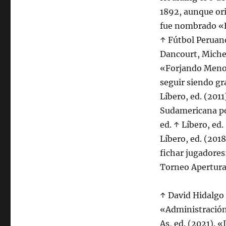
1892, aunque or
fue nombrado «E
↑ Fútbol Peruano
Dancourt, Miche
«Forjando Meno
seguir siendo g
Líbero, ed. (201
Sudamericana po
ed. ↑ Líbero, ed.
Líbero, ed. (201
fichar jugadores
Torneo Apertura 
↑ David Hidalgo 
«Administración 
As, ed. (2021). 