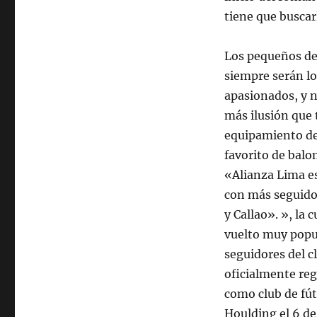
tiene que buscarl
Los pequeños de 
siempre serán l
apasionados, y n
más ilusión que 
equipamiento de
favorito de balo
«Alianza Lima es
con más seguido
y Callao». », la c
vuelto muy popul
seguidores del c
oficialmente reg
como club de fút
Houlding el 6 de