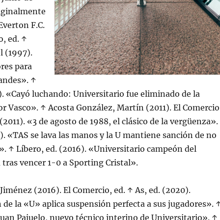
iginalmente
verton F.C.
, ed. ↑
l (1997).
res para
randes». ↑
1). «Cayó luchando: Universitario fue eliminado de la
r Vasco». ↑ Acosta González, Martín (2011). El Comercio
 (2011). «3 de agosto de 1988, el clásico de la vergüenza».
8). «TAS se lava las manos y la U mantiene sanción de no
». ↑ Líbero, ed. (2016). «Universitario campeón del
tras vencer 1-0 a Sporting Cristal».
Jiménez (2016). El Comercio, ed. ↑ As, ed. (2020).
de la «U» aplica suspensión perfecta a sus jugadores». 
«Juan Pajuelo, nuevo técnico interino de Universitario». ↑