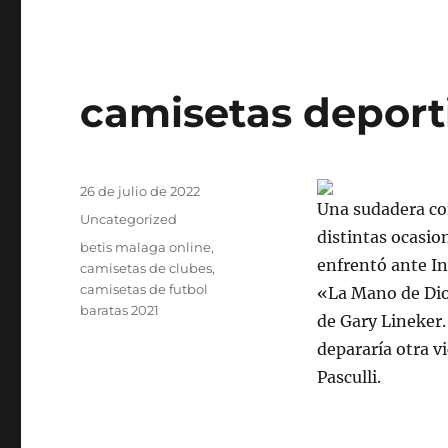
camisetas deport
Publicado
26 de julio de 2022
Una sudadera co
el
Categorías
Uncategorized
distintas ocasion
Etiquetas
betis malaga online
,
enfrentó ante I
camisetas de clubes
,
camisetas de futbol
«La Mano de Dios
baratas 2021
de Gary Lineker.
depararía otra v
Pasculli.