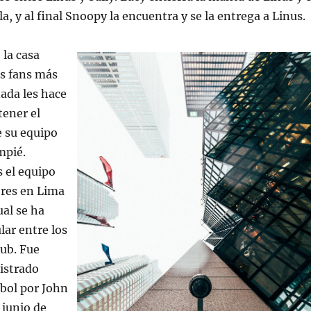
a, y al final Snoopy la encuentra y se la entrega a Linus.
la casa
os fans más
ada les hace
tener el
 su equipo
mpié.
 el equipo
res en Lima
ual se ha
ar entre los
lub. Fue
istrado
bol por John
 junio de