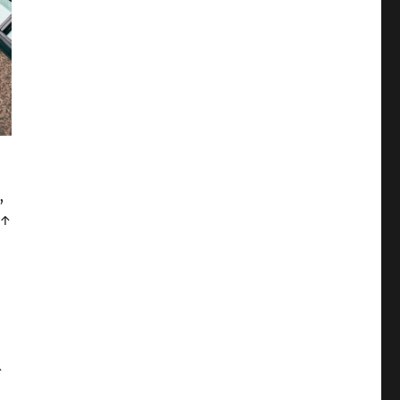
,
 ↑
↑