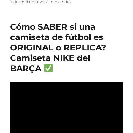
Publicado
Categorías
7 de abril de 2025
mica-index
el
Cómo SABER si una
camiseta de fútbol es
ORIGINAL o REPLICA?
Camiseta NIKE del
BARÇA