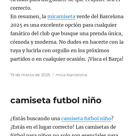
correcto.
En resumen, la
micamiseta
verde del Barcelona
2025 es una excelente opción para cualquier
fanático del club que busque una prenda única,
cómoda y moderna. No dudes en hacerte con la
tuya y lucirla con orgullo en los próximos
partidos o en cualquier ocasión. ¡Visca el Barça!
Publicado
Categorías
19 de marzo de 2025
mica-barcelona
el
camiseta futbol niño
¿Estás buscando una
camiseta futbol niño
?
¡Estás en el lugar correcto! Las camisetas de
fútbol para niños no solo son esenciales para