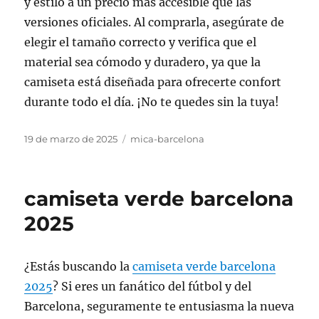
y estilo a un precio más accesible que las
versiones oficiales. Al comprarla, asegúrate de
elegir el tamaño correcto y verifica que el
material sea cómodo y duradero, ya que la
camiseta está diseñada para ofrecerte confort
durante todo el día. ¡No te quedes sin la tuya!
Publicado
Categorías
19 de marzo de 2025
mica-barcelona
el
camiseta verde barcelona
2025
¿Estás buscando la
camiseta verde barcelona
2025
? Si eres un fanático del fútbol y del
Barcelona, seguramente te entusiasma la nueva